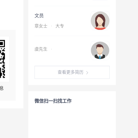
文员
章女士
·
大专
虞先生
·
查看更多简历
息
微信扫一扫找工作