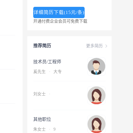
详细简历下载(15元/条)
开通付费企业会员可免费下载
推荐简历
更多简历
技术员/工程师
奚先生
·
大专
刘女士
·
其他职位
朱女士
·
9