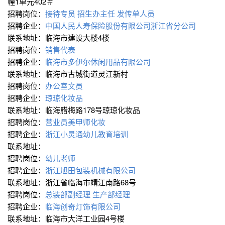
幢1单元402＃
招聘岗位：
接待专员
招生办主任
发传单人员
招聘企业：
中国人民人寿保险股份有限公司浙江省分公司
联系地址：临海市建设大楼4楼
招聘岗位：
销售代表
招聘企业：
临海市多伊尔休闲用品有限公司
联系地址：临海市古城街道灵江新村
招聘岗位：
办公室文员
招聘企业：
琼琼化妆品
联系地址：临海腊梅路178号琼琼化妆品
招聘岗位：
营业员美甲师化妆
招聘企业：
浙江小灵通幼儿教育培训
联系地址：
招聘岗位：
幼儿老师
招聘企业：
浙江旭田包装机械有限公司
联系地址：浙江省临海市靖江南路68号
招聘岗位：
总装部副经理
生产部经理
招聘企业：
临海创奇灯饰有限公司
联系地址：临海市大洋工业园4号楼